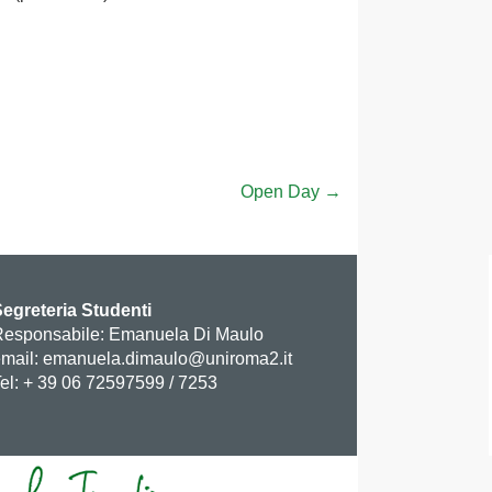
Open Day
→
egreteria Studenti
esponsabile: Emanuela Di Maulo
mail:
emanuela.dimaulo@uniroma2.it
el: + 39 06 72597599 / 7253