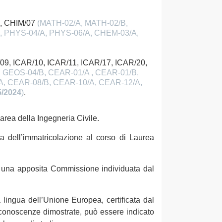
3, CHIM/07
(MATH-02/A, MATH-02/B,
, PHYS-04/A, PHYS-06/A, CHEM-03/A,
09, ICAR/10, ICAR/11, ICAR/17, ICAR/20,
 GEOS-04/B, CEAR-01/A , CEAR-01/B,
A, CEAR-08/B, CEAR-10/A, CEAR-12/A,
5/2024
)
.
area della Ingegneria Civile.
ima dell’immatricolazione al corso di Laurea
n una apposita Commissione individuata dal
lingua dell’Unione Europea, certificata dal
e conoscenze dimostrate, può essere indicato