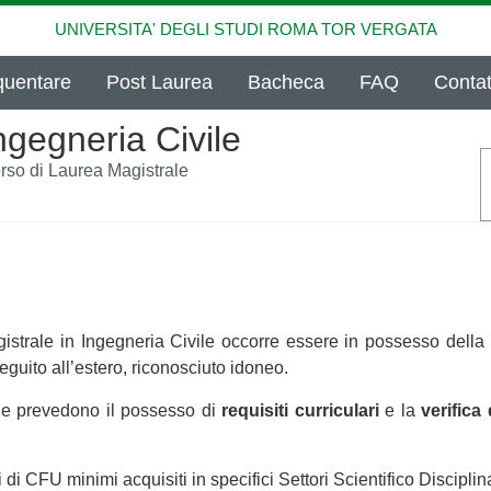
UNIVERSITA' DEGLI STUDI ROMA TOR VERGATA
quentare
Post Laurea
Bacheca
FAQ
Contat
ngegneria Civile
rso di Laurea Magistrale
strale in Ingegneria Civile occorre essere in possesso della l
seguito all’estero, riconosciuto idoneo.
 che prevedono il possesso di
requisiti curriculari
e la
verifica
i di CFU minimi acquisiti in specifici Settori Scientifico Discipli