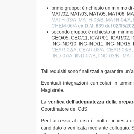
primo gruppo
: è richiesto un
minimo di
MAT/02, MAT/03, MAT/05, MAT/06, MAT
MATH-03/A, MATH-03/B, MATH-04/A,
CHEM-06/A
ex D.M. 639 del 02/05/20
secondo gruppo
: è richiesto un
minimo
GEO/05, GEO/11, ICAR/01, ICAR/02, I
ING-IND/10, ING-IND/11, ING-IND/15,
CEAR-02/A, CEAR-03/A, CEAR-03/B, 
IIND-07/A, IIND-07/B, IIND-03/B, IMA
Tali requisiti sono finalizzati a garantire 
Eventuali integrazioni curricolari in termi
Magistrale.
La
verifica dell’adeguatezza della prepa
Coordinatore del CdS.
Per l’accesso al corso è inoltre richiesta
candidato o verificata mediante colloquio. 