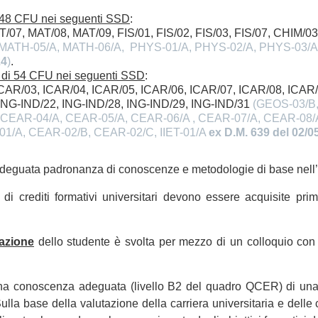
 48 CFU nei seguenti SSD
:
/07, MAT/08, MAT/09, FIS/01, FIS/02, FIS/03, FIS/07, CHIM/0
 MATH-05/A, MATH-06/A, PHYS-01/A, PHYS-02/A, PHYS-03/A
24
)
.
 di 54 CFU nei seguenti SSD
:
CAR/03, ICAR/04, ICAR/05, ICAR/06, ICAR/07, ICAR/08, ICAR/
 ING-IND/22, ING-IND/28, ING-IND/29, ING-IND/31
(GEOS-03/B,
CEAR-04/A, CEAR-05/A, CEAR-06/A , CEAR-07/A, CEAR-08/
T-01/A, CEAR-02/B, CEAR-02/C, IIET-01/A
ex D.M. 639 del 02/0
un’adeguata padronanza di conoscenze e metodologie di base nell’
ni di crediti formativi universitari devono essere acquisite pr
razione
dello studente è svolta per mezzo di un colloquio co
 una conoscenza adeguata (livello B2 del quadro QCER) di una 
Sulla base della valutazione della carriera universitaria e dell